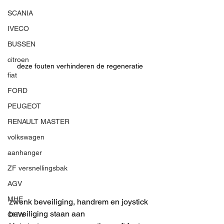
SCANIA
IVECO
BUSSEN
citroen
deze fouten verhinderen de regeneratie
fiat
FORD
PEUGEOT
RENAULT MASTER
volkswagen
aanhanger
ZF versnellingsbak
AGV
MHE
zwenk beveiliging, handrem en joystick 
beveiliging staan aan
OHW