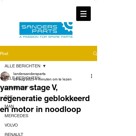
Post
ALLE BERICHTEN
landersandersparts
ALLE BERICHTEN
28 aug 2025
1 minuten om te lezen
yanmar stage V,
COMMUNITY
regeneratie geblokkeerd
DAF
MAN
en motor in noodloop
MERCEDES
VOLVO
RENAULT