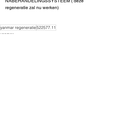
NABEHANDELINGSSYSTEEM ( deze 
regeneratie zal nu werken)
yanmar regeneratie
522577.11
yanmar
Opmerkingen
Plaats een opmerking...