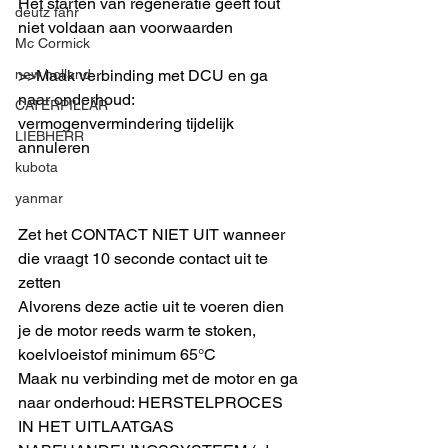
Het starten van regeneratie geeft fout 
deutz fahr
niet voldaan aan voorwaarden
Mc Cormick
new holland
>>Maak verbinding met DCU en ga 
naar onderhoud: 
CATERPILLAR
vermogenvermindering tijdelijk 
LIEBHERR
annuleren
kubota
yanmar
Zet het CONTACT NIET UIT wanneer 
die vraagt 10 seconde contact uit te 
zetten
Alvorens deze actie uit te voeren dien 
je de motor reeds warm te stoken, 
koelvloeistof minimum 65°C
Maak nu verbinding met de motor en ga 
naar onderhoud: HERSTELPROCES 
IN HET UITLAATGAS 