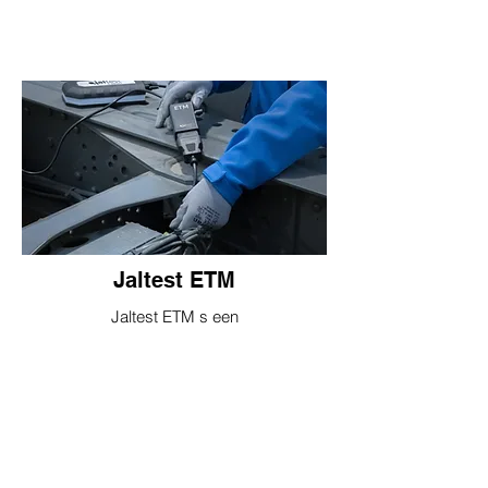
Jaltest ETM
Jaltest ETM s een
uitbreidingsmodule van Jaltest,
die wordt gebruikt om
remmodulatoren en sensoren
rechtstreeks op de onderdelen
zelf te controleren.
Jaltest ETM module dekt een
groot aantal EBS elektronische