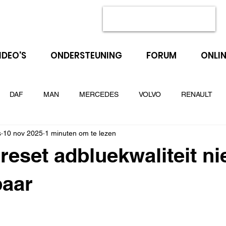
IDEO'S
ONDERSTEUNING
FORUM
ONLIN
DAF
MAN
MERCEDES
VOLVO
RENAULT
s
10 nov 2025
1 minuten om te lezen
FORD
PEUGEOT
RENAULT MASTER
volkswagen
reset adbluekwaliteit ni
MHE
OHW
deutz fahr
Mc Cormick
new holland
baar
ar