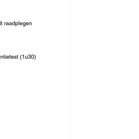
it raadplegen
ntietest (1u30)