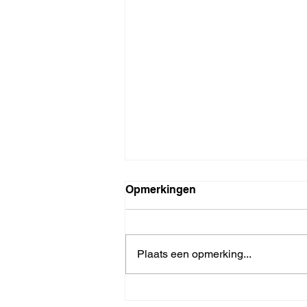
Opmerkingen
Plaats een opmerking...
FM V2 canbus fouten motor