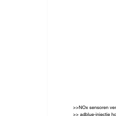
>>NOx sensoren verv
>> adblue-injectie h