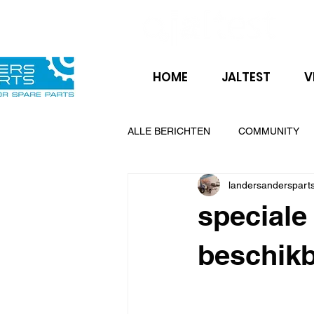
HOME
JALTEST
V
ALLE BERICHTEN
COMMUNITY
landersanderspart
BUSSEN
citroen
fiat
speciale 
ZF versnellingsbak
AGV
beschik
LIEBHERR
kubota
yanm